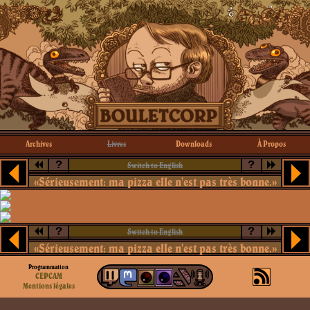
Archives
Livres
Downloads
À Propos
?
?
Switch to English
«Sérieusement: ma pizza elle n'est pas très bonne.»
?
?
Switch to English
«Sérieusement: ma pizza elle n'est pas très bonne.»
Programmation
CEPCAM
Mentions légales