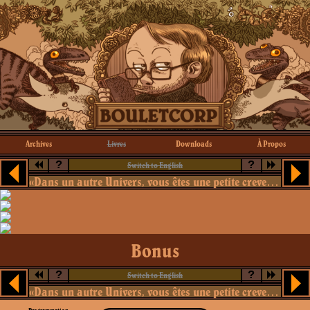
Archives
Livres
Downloads
À Propos
?
?
Switch to English
«Dans un autre Univers, vous êtes une petite crevette grise nommée Aristide.»
Bonus
?
?
Switch to English
«Dans un autre Univers, vous êtes une petite crevette grise nommée Aristide.»