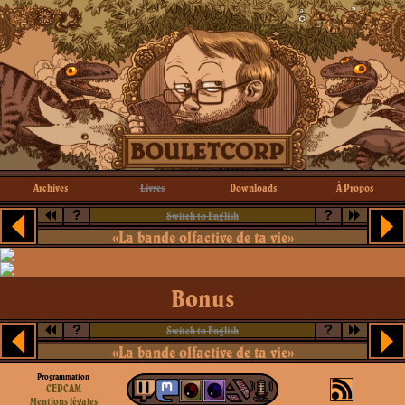
Archives
Livres
Downloads
À Propos
?
?
Switch to English
«La bande olfactive de ta vie»
Bonus
?
?
Switch to English
«La bande olfactive de ta vie»
Programmation
CEPCAM
Mentions légales