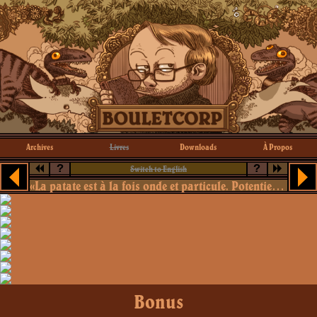
Archives
Livres
Downloads
À Propos
?
?
Switch to English
«La patate est à la fois onde et particule. Potentiellement patate, frite ou purée.»
Bonus