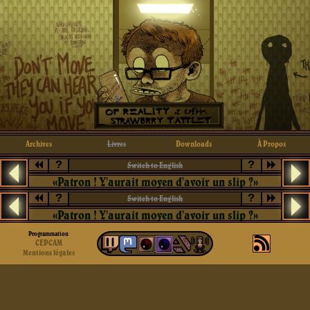
Archives
Livres
Downloads
À Propos
?
?
Switch to English
«Patron ! Y'aurait moyen d'avoir un slip ?»
?
?
Switch to English
«Patron ! Y'aurait moyen d'avoir un slip ?»
Programmation
CEPCAM
Mentions légales