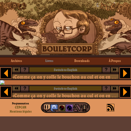
Archives
Livres
Downloads
À Propos
?
?
Switch to English
«Comme ça on y colle le bouchon au cul et on en parle plus»
?
?
Switch to English
«Comme ça on y colle le bouchon au cul et on en parle plus»
Programmation
CEPCAM
Mentions légales