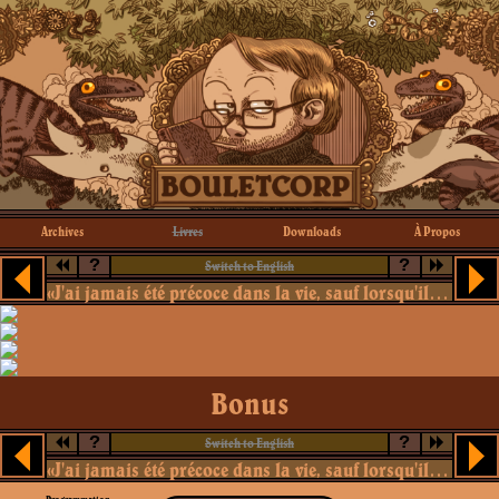
Archives
Livres
Downloads
À Propos
?
?
Switch to English
«J'ai jamais été précoce dans la vie, sauf lorsqu'il s'est agi de devenir un vieux con.»
Bonus
?
?
Switch to English
«J'ai jamais été précoce dans la vie, sauf lorsqu'il s'est agi de devenir un vieux con.»