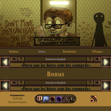
Archives
Livres
Downloads
À Propos
?
?
Switch to English
«Parce que les héros sont des connards»
Bonus
?
?
Switch to English
«Parce que les héros sont des connards»
Programmation
CEPCAM
Mentions légales