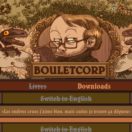
Livres
Downloads
Switch to English
«Les endives crues j'aime bien, mais cuites je trouve ça dégueu»
Switch to English