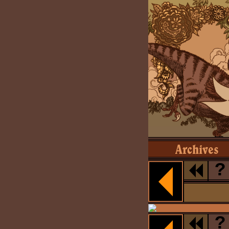
Archives
?
?