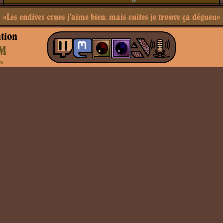
«Les endives crues j'aime bien, mais cuites je trouve ça dégueu»
tion
M
es