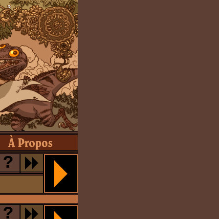
À Propos
?
?