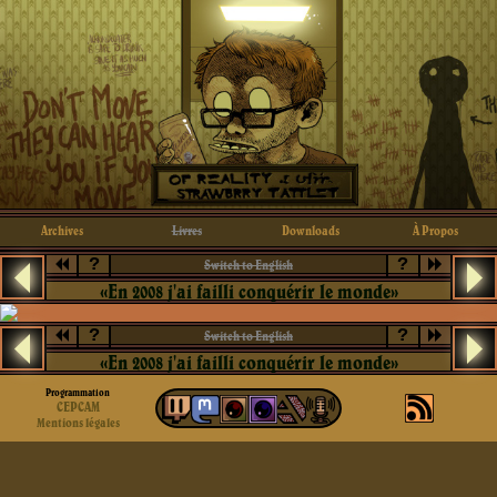
Archives
Livres
Downloads
À Propos
?
?
Switch to English
«En 2008 j'ai failli conquérir le monde»
?
?
Switch to English
«En 2008 j'ai failli conquérir le monde»
Programmation
CEPCAM
Mentions légales