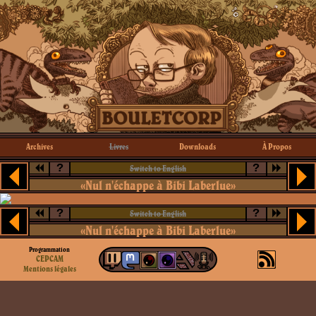
Archives
Livres
Downloads
À Propos
?
?
Switch to English
«Nul n'échappe à Bibi Laberlue»
?
?
Switch to English
«Nul n'échappe à Bibi Laberlue»
Programmation
CEPCAM
Mentions légales