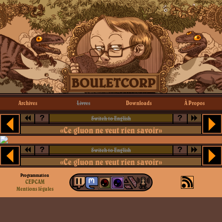
Archives
Livres
Downloads
À Propos
?
?
Switch to English
«Ce gluon ne veut rien savoir»
?
?
Switch to English
«Ce gluon ne veut rien savoir»
Programmation
CEPCAM
Mentions légales