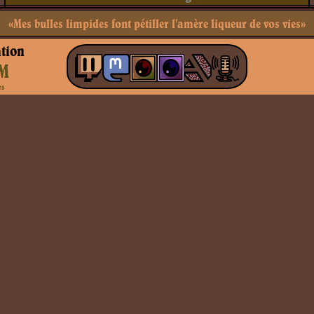
«Mes bulles limpides font pétiller l'amère liqueur de vos vies»
tion
M
es