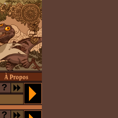
À Propos
?
?