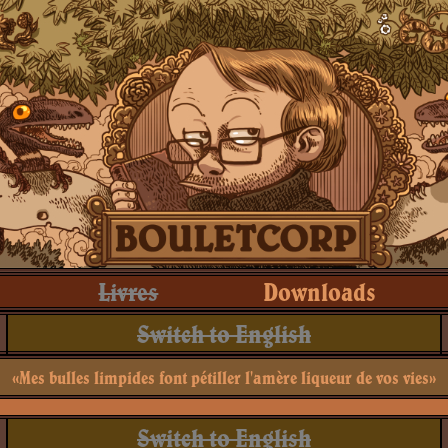
Livres
Downloads
Switch to English
«Mes bulles limpides font pétiller l'amère liqueur de vos vies»
Switch to English