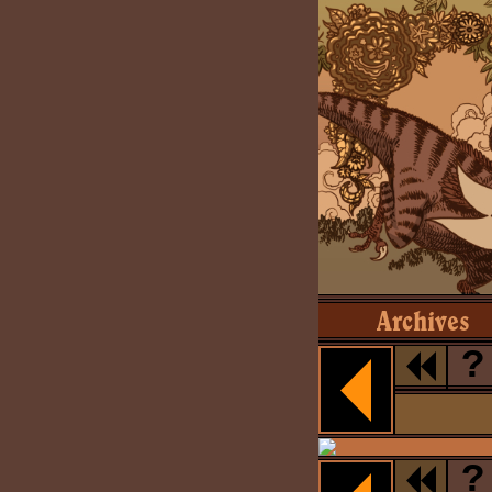
Archives
?
?