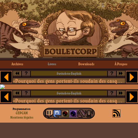
Archives
Livres
Downloads
À Propos
?
?
Switch to English
«Pourquoi des gens portent-ils soudain des casquettes en peau de sac à main de vieille?»
?
?
Switch to English
«Pourquoi des gens portent-ils soudain des casquettes en peau de sac à main de vieille?»
Programmation
CEPCAM
Mentions légales