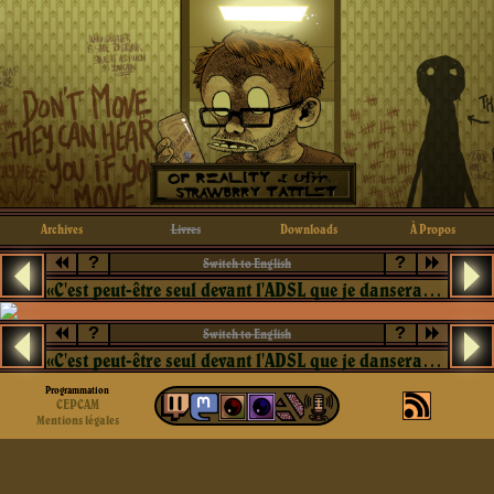
Archives
Livres
Downloads
À Propos
?
?
Switch to English
«C'est peut-être seul devant l'ADSL que je danserai le tango mortel»
?
?
Switch to English
«C'est peut-être seul devant l'ADSL que je danserai le tango mortel»
Programmation
CEPCAM
Mentions légales