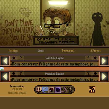
Archives
Livres
Downloads
À Propos
?
?
Switch to English
«Pour conserver l'élégance de cette métaphore, je propose qu'on oublie Jean-Paul.»
?
?
Switch to English
«Pour conserver l'élégance de cette métaphore, je propose qu'on oublie Jean-Paul.»
Programmation
CEPCAM
Mentions légales