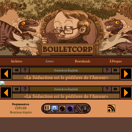
Archives
Livres
Downloads
À Propos
?
?
Switch to English
«La Séduction est le pédiluve de l'Amour»
?
?
Switch to English
«La Séduction est le pédiluve de l'Amour»
Programmation
CEPCAM
Mentions légales