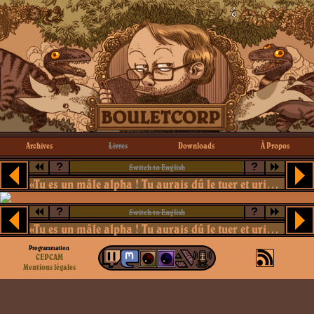
Archives
Livres
Downloads
À Propos
?
?
Switch to English
«Tu es un mâle alpha ! Tu aurais dû le tuer et uriner sur son corps !»
?
?
Switch to English
«Tu es un mâle alpha ! Tu aurais dû le tuer et uriner sur son corps !»
Programmation
CEPCAM
Mentions légales