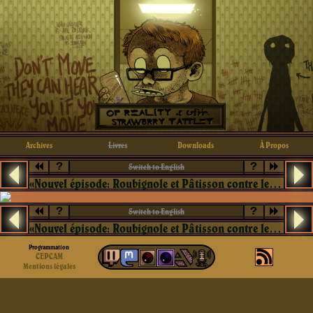
Archives
Livres
Downloads
À Propos
?
?
Switch to English
«Nouvel épisode: Roubignole et Pâtisson contre le cartel cubain»
?
?
Switch to English
«Nouvel épisode: Roubignole et Pâtisson contre le cartel cubain»
Programmation
CEPCAM
Mentions légales