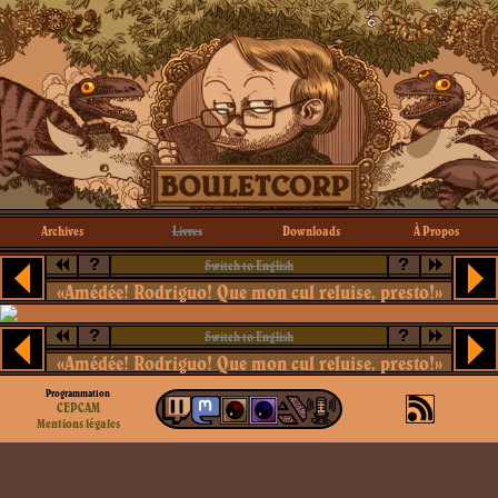
Archives
Livres
Downloads
À Propos
?
?
Switch to English
«Amédée! Rodriguo! Que mon cul reluise, presto!»
?
?
Switch to English
«Amédée! Rodriguo! Que mon cul reluise, presto!»
Programmation
CEPCAM
Mentions légales