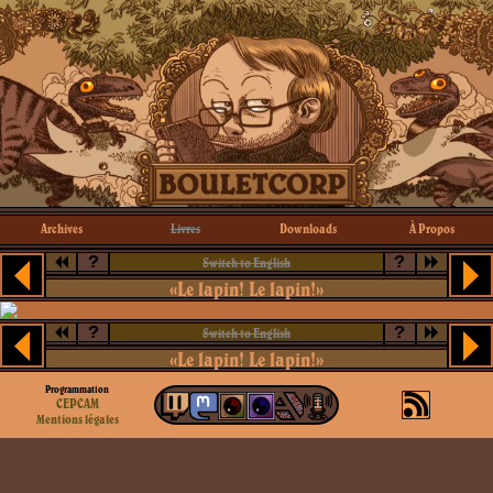
Archives
Livres
Downloads
À Propos
?
?
Switch to English
«Le lapin! Le lapin!»
?
?
Switch to English
«Le lapin! Le lapin!»
Programmation
CEPCAM
Mentions légales