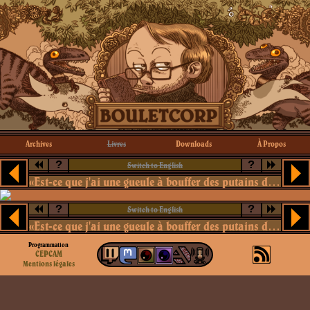
Archives
Livres
Downloads
À Propos
?
?
Switch to English
«Est-ce que j'ai une gueule à bouffer des putains de sardines ?»
?
?
Switch to English
«Est-ce que j'ai une gueule à bouffer des putains de sardines ?»
Programmation
CEPCAM
Mentions légales