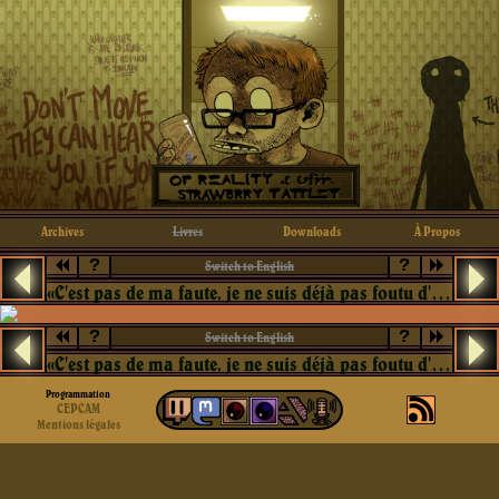
Archives
Livres
Downloads
À Propos
?
?
Switch to English
«C'est pas de ma faute, je ne suis déjà pas foutu d'entretenir un ficus»
?
?
Switch to English
«C'est pas de ma faute, je ne suis déjà pas foutu d'entretenir un ficus»
Programmation
CEPCAM
Mentions légales