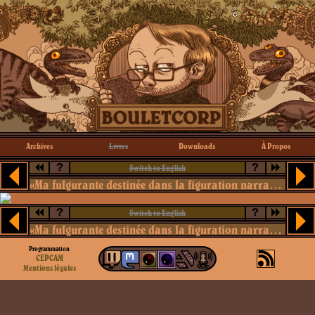
Archives
Livres
Downloads
À Propos
?
?
Switch to English
«Ma fulgurante destinée dans la figuration narrative»
?
?
Switch to English
«Ma fulgurante destinée dans la figuration narrative»
Programmation
CEPCAM
Mentions légales