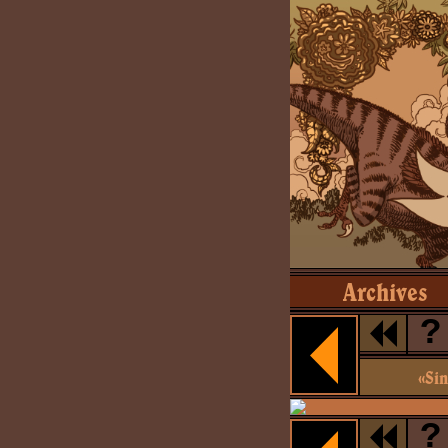
Archives
?
«Sin
?