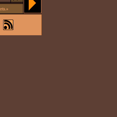
rts.»