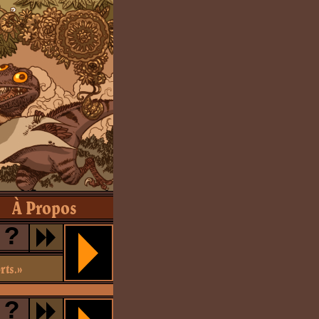
À Propos
?
rts.»
?