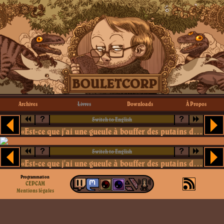
Archives
Livres
Downloads
À Propos
?
?
Switch to English
«Est-ce que j'ai une gueule à bouffer des putains de sardines ?»
?
?
Switch to English
«Est-ce que j'ai une gueule à bouffer des putains de sardines ?»
Programmation
CEPCAM
Mentions légales