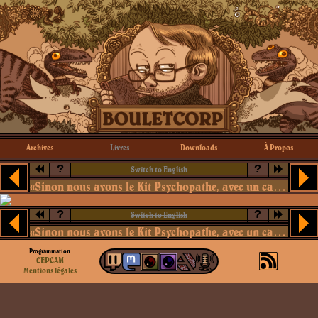
Archives
Livres
Downloads
À Propos
?
?
Switch to English
«Sinon nous avons le Kit Psychopathe, avec un carton de chatons morts.»
?
?
Switch to English
«Sinon nous avons le Kit Psychopathe, avec un carton de chatons morts.»
Programmation
CEPCAM
Mentions légales