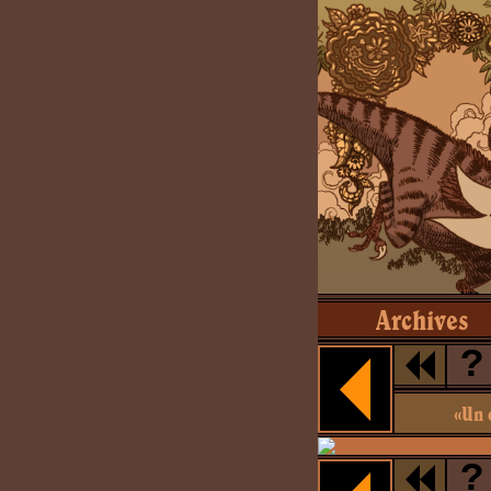
Archives
?
«Un 
?