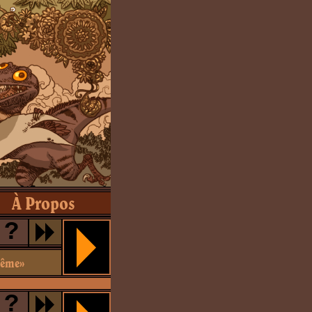
À Propos
?
même»
?