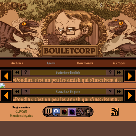
Archives
Livres
Downloads
À Propos
?
?
Switch to English
«Poudlar, c'est un peu les amish qui s'inscrivent à la N.R.A.»
?
?
Switch to English
«Poudlar, c'est un peu les amish qui s'inscrivent à la N.R.A.»
Programmation
CEPCAM
Mentions légales