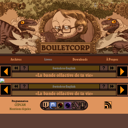
Archives
Livres
Downloads
À Propos
?
?
Switch to English
«La bande olfactive de ta vie»
?
?
Switch to English
«La bande olfactive de ta vie»
Programmation
CEPCAM
Mentions légales