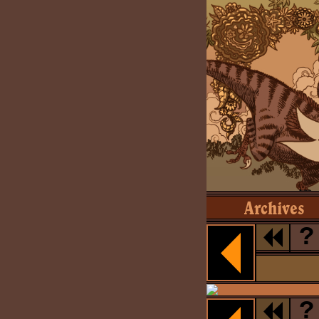
Archives
?
?