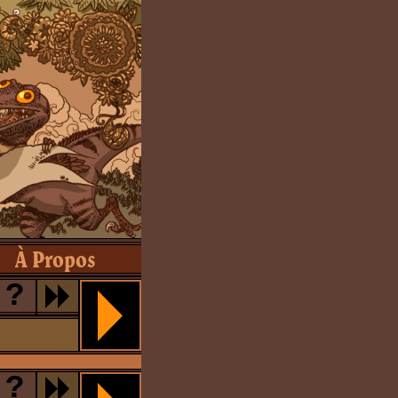
À Propos
?
?