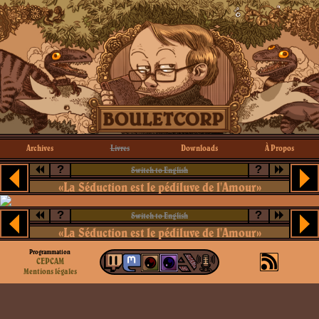
Archives
Livres
Downloads
À Propos
?
?
Switch to English
«La Séduction est le pédiluve de l'Amour»
?
?
Switch to English
«La Séduction est le pédiluve de l'Amour»
Programmation
CEPCAM
Mentions légales