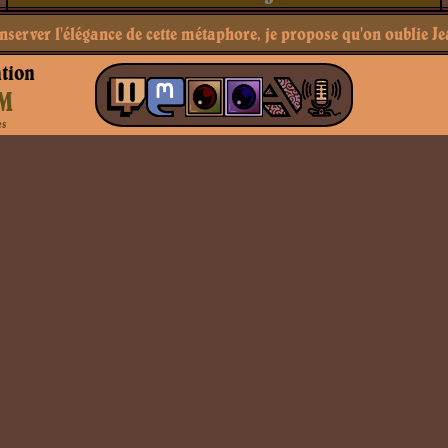
server l'élégance de cette métaphore, je propose qu'on oublie J
tion
M
es