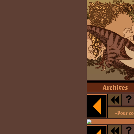
Archives
?
«Pour con
?