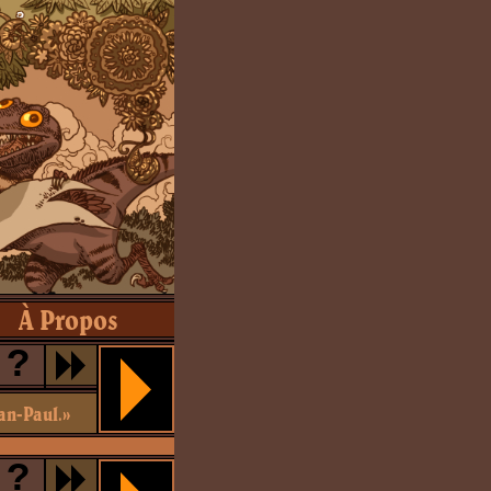
À Propos
?
ean-Paul.»
?