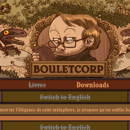
Livres
Downloads
Switch to English
server l'élégance de cette métaphore, je propose qu'on oublie J
Switch to English