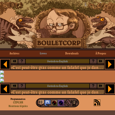
Archives
Livres
Downloads
À Propos
?
?
Switch to English
«C'est peut-être gras comme un falafel que je danserai le tango mortel»
?
?
Switch to English
«C'est peut-être gras comme un falafel que je danserai le tango mortel»
Programmation
CEPCAM
Mentions légales