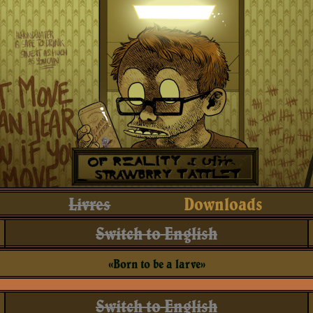
Livres
Downloads
Switch to English
«Born to be a larve»
Switch to English