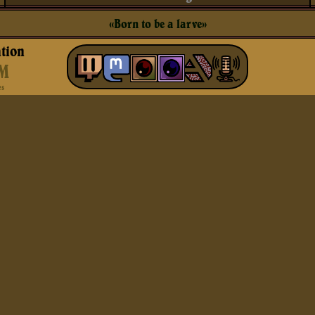
«Born to be a larve»
tion
M
es