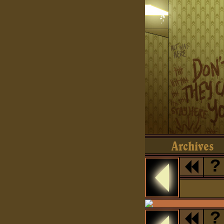
Archives
?
?