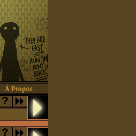
À Propos
?
?