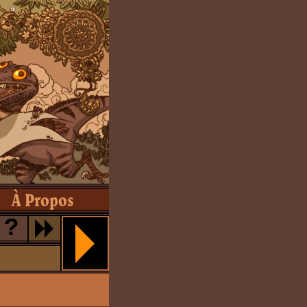
À Propos
?