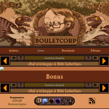
Archives
Livres
Downloads
À Propos
?
?
Switch to English
«Nul n'échappe à Bibi Laberlue»
Bonus
?
?
Switch to English
«Nul n'échappe à Bibi Laberlue»
Programmation
CEPCAM
Mentions légales