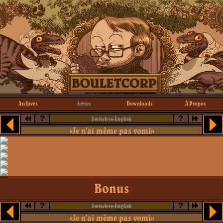
Archives
Livres
Downloads
À Propos
?
?
Switch to English
«Je n'ai même pas vomi»
Bonus
?
?
Switch to English
«Je n'ai même pas vomi»