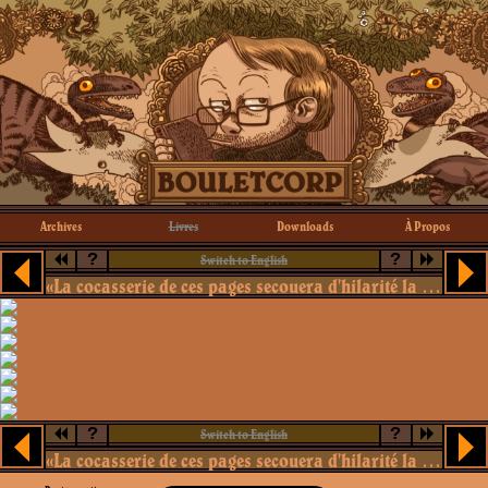
Archives
Livres
Downloads
À Propos
?
?
Switch to English
«La cocasserie de ces pages secouera d'hilarité la Terre entière»
?
?
Switch to English
«La cocasserie de ces pages secouera d'hilarité la Terre entière»