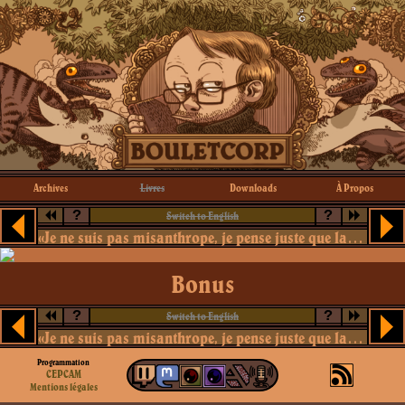
Archives
Livres
Downloads
À Propos
?
?
Switch to English
«Je ne suis pas misanthrope, je pense juste que la plupart des eucaryotes sont des connards»
Bonus
?
?
Switch to English
«Je ne suis pas misanthrope, je pense juste que la plupart des eucaryotes sont des connards»
Programmation
CEPCAM
Mentions légales