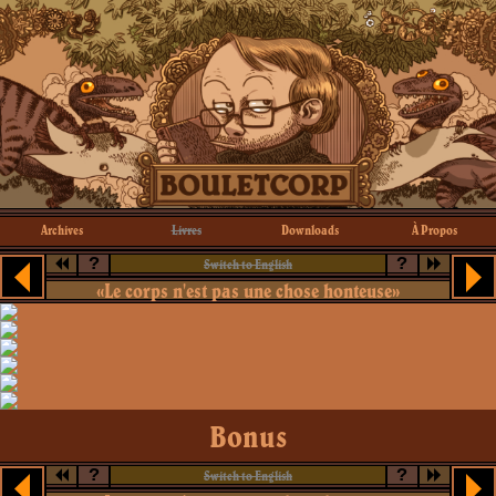
Archives
Livres
Downloads
À Propos
?
?
Switch to English
«Le corps n'est pas une chose honteuse»
Bonus
?
?
Switch to English