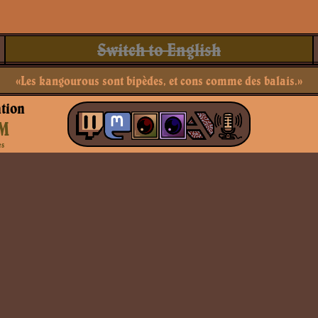
Switch to English
«Les kangourous sont bipèdes, et cons comme des balais.»
tion
M
es