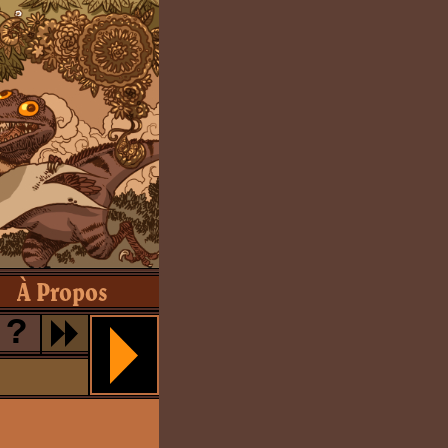
À Propos
?