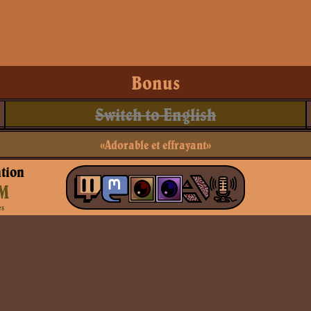
Bonus
Switch to English
«Adorable et effrayant»
tion
M
es