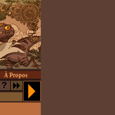
À Propos
?