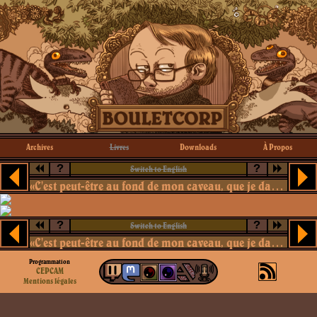
Archives
Livres
Downloads
À Propos
?
?
Switch to English
«C'est peut-être au fond de mon caveau, que je danserai le mortel tango.»
?
?
Switch to English
«C'est peut-être au fond de mon caveau, que je danserai le mortel tango.»
Programmation
CEPCAM
Mentions légales