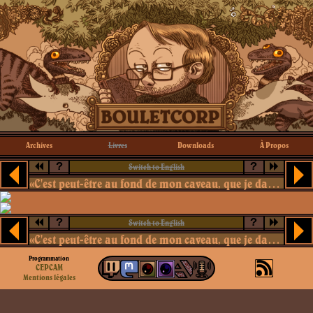
Archives
Livres
Downloads
À Propos
?
?
Switch to English
«C'est peut-être au fond de mon caveau, que je danserai le mortel tango.»
?
?
Switch to English
«C'est peut-être au fond de mon caveau, que je danserai le mortel tango.»
Programmation
CEPCAM
Mentions légales