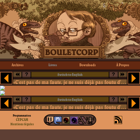
Archives
Livres
Downloads
À Propos
?
?
Switch to English
«C'est pas de ma faute, je ne suis déjà pas foutu d'entretenir un ficus»
?
?
Switch to English
«C'est pas de ma faute, je ne suis déjà pas foutu d'entretenir un ficus»
Programmation
CEPCAM
Mentions légales