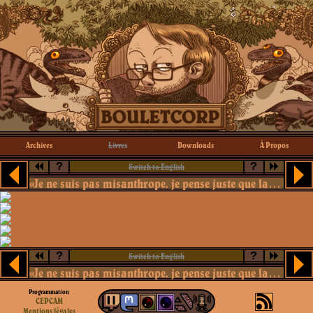
Archives
Livres
Downloads
À Propos
?
?
Switch to English
«Je ne suis pas misanthrope, je pense juste que la plupart des eucaryotes sont des connards»
?
?
Switch to English
«Je ne suis pas misanthrope, je pense juste que la plupart des eucaryotes sont des connards»
Programmation
CEPCAM
Mentions légales