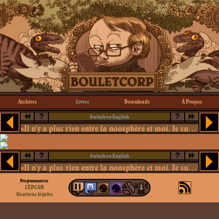
Archives
Livres
Downloads
À Propos
?
?
Switch to English
«Il n'y a plus rien entre la noosphère et moi. Je suis un pur esprit créatif.»
?
?
Switch to English
«Il n'y a plus rien entre la noosphère et moi. Je suis un pur esprit créatif.»
Programmation
CEPCAM
Mentions légales