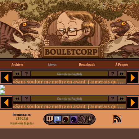
Archives
Livres
Downloads
À Propos
?
?
Switch to English
«Sans vouloir me mettre en avant, j'aimerais qu'on rebaptise l'ununoctiun bouletium. Ça sonne mieux.»
?
?
Switch to English
«Sans vouloir me mettre en avant, j'aimerais qu'on rebaptise l'ununoctiun bouletium. Ça sonne mieux.»
Programmation
CEPCAM
Mentions légales