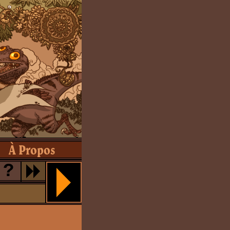
À Propos
?