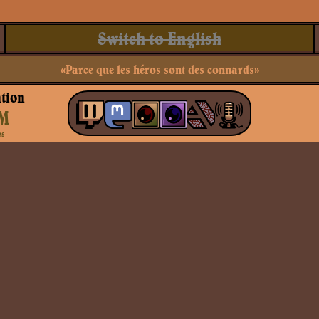
Switch to English
«Parce que les héros sont des connards»
tion
M
es